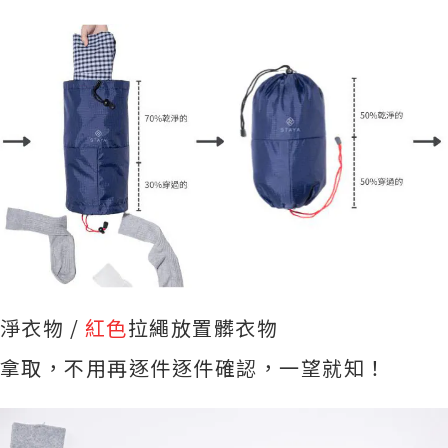
淨衣物 /
紅色
拉繩放置髒衣物
拿取，不用再逐件逐件確認，一望就知！