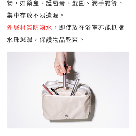
物，如藥盒、護唇膏、髮圈、潤手霜等，
集中存放不易遺漏。
外層材質防潑水
，即使放在浴室亦能抵擋
水珠濺濕，保護物品乾爽。