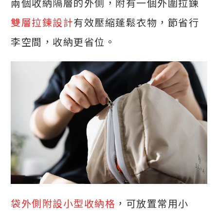
兩個收納隔層的外側，附有一個外圍拉鍊
雙層拉鍊設計
有效壓縮蓬鬆衣物，節省行
李空間，收納更省位。
袋外側附設小型收納格
，可放置常用小