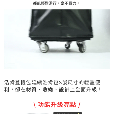
浩肯登機包延續浩肯包S號尺寸的輕盈便
利，卻在
材質
、
收納
、
設計
上全面升級！
\ 功能升級亮點 /