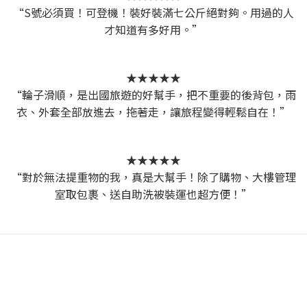
“S號必須買！可登機！裝好裝滿七公斤絕對夠。用過的人
才知道有多好用。”
★★★★★
“輪子滑順，是出國旅遊的好幫手，把不重要的後背包，雨
衣、外套全部放進去，拖著走，讓旅程變得輕鬆自在！”
★★★★★
“對於無法提重物的我，真是大幫手！除了購物、大樓管理
室取包裹、送自助洗被裝運也超方便！”