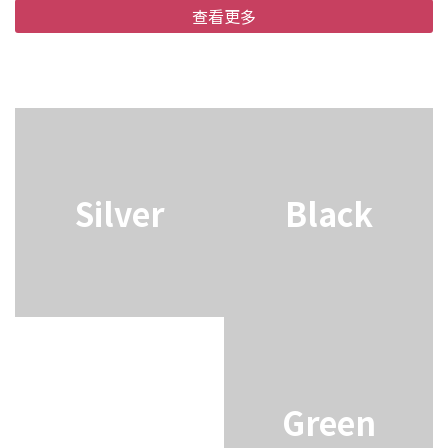
查看更多
Silver
Black
Rose Gold
Green