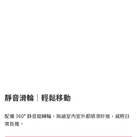
靜音滑輪｜輕鬆移動
配備 360° 靜音旋轉輪，無論室內室外都順滑好推，減輕日
常負擔。