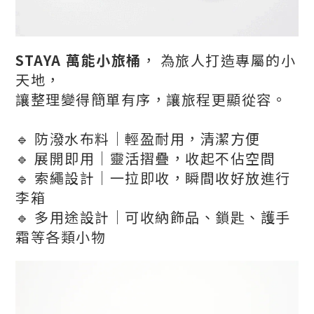
STAYA 萬能小旅桶
， 為旅人打造專屬的小
天地，
讓整理變得簡單有序，讓旅程更顯從容。
🔹 防潑水布料｜
輕盈
耐用，清潔方便
🔹 展開即用｜靈活摺疊，收起不佔空間
🔹 索繩設計｜一拉即收，瞬間收好放進行
李箱
🔹 多用途設計｜可收納飾品、鎖匙、護手
霜等各類小物