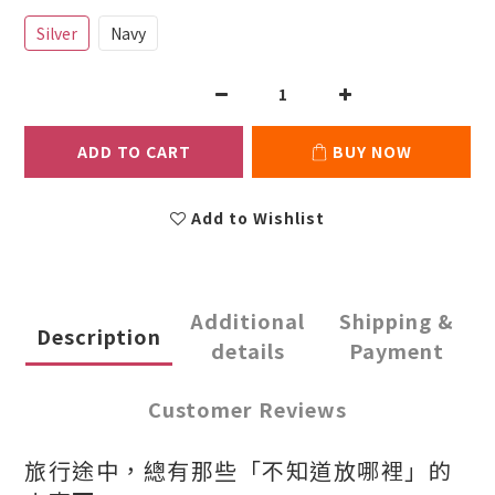
Silver
Navy
ADD TO CART
BUY NOW
Add to Wishlist
Additional
Shipping &
Description
details
Payment
Customer Reviews
旅行途中，總有那些「不知道放哪裡」的