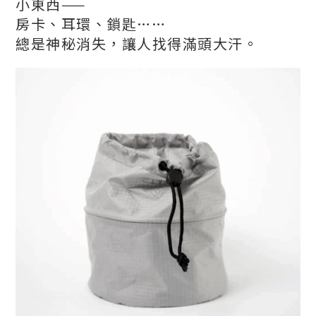
小東西——
房
卡、耳環、鎖匙……
總是神秘消失，讓人找得滿頭大汗。